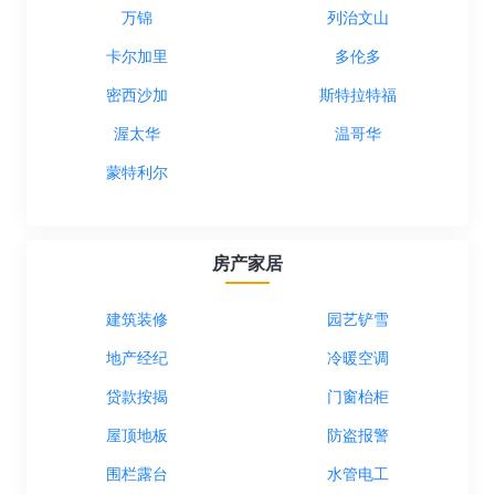
万锦
列治文山
卡尔加里
多伦多
密西沙加
斯特拉特福
渥太华
温哥华
蒙特利尔
房产家居
建筑装修
园艺铲雪
地产经纪
冷暖空调
贷款按揭
门窗枱柜
屋顶地板
防盗报警
围栏露台
水管电工